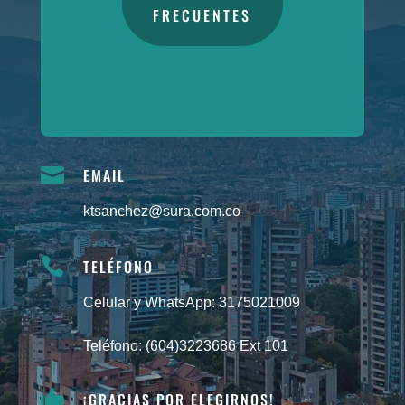
FRECUENTES

EMAIL
ktsanchez@sura.com.co

TELÉFONO
Celular y WhatsApp:
3175021009
Teléfono:
(604)3223686 Ext 101

¡GRACIAS POR ELEGIRNOS!